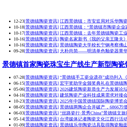
12-23
[景德镇陶瓷资讯]
江西景德镇：市安监局对乐华陶
10-18
[景德镇陶瓷资讯]
江西景德镇：“景德镇市陶瓷企业
10-17
[景德镇陶瓷资讯]
江西景德镇：去年景德镇陶瓷工业总
10-16
[景德镇陶瓷资讯]
陶瓷名家新书《我的父亲王隆夫
10-16
[景德镇陶瓷资讯]
景德镇陶瓷大学校长宁钢考察佛
09-28
[景德镇陶瓷资讯]
大朴尚简——明清单色釉瓷器菁
景德镇首家陶瓷珠宝生产线生产新型陶瓷
07-28
[景德镇陶瓷资讯]
“景德镇手工瓷业遗存”成功列入
06-15
[景德镇陶瓷资讯]
宏宇奖助学金颁奖典礼在景德镇
05-06
[景德镇陶瓷资讯]
2026建筑陶瓷新质生产力发展论
04-16
[景德镇陶瓷资讯]
建筑陶瓷产业科技成果需求对接会
10-23
[景德镇陶瓷资讯]
2025年中国景德镇国际陶瓷博览
08-05
[景德镇陶瓷资讯]
景德镇两陶企合并破产，6866万债
06-03
[景德镇陶瓷资讯]
“丝路瓷行·景秀China”景德镇
05-14
[景德镇陶瓷资讯]
台湾媒体记者陶瓷文化江西行活
01-09
[景德镇陶瓷资讯]
景德镇乐华陶瓷洁具取得陶瓷釉