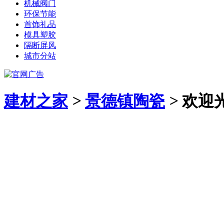
机械阀门
环保节能
首饰礼品
模具塑胶
隔断屏风
城市分站
建材之家
>
景德镇陶瓷
>
欢迎