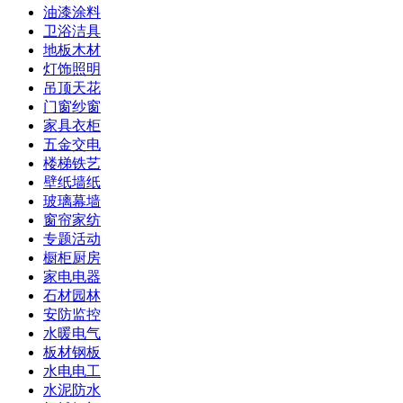
油漆涂料
卫浴洁具
地板木材
灯饰照明
吊顶天花
门窗纱窗
家具衣柜
五金交电
楼梯铁艺
壁纸墙纸
玻璃幕墙
窗帘家纺
专题活动
橱柜厨房
家电电器
石材园林
安防监控
水暖电气
板材钢板
水电电工
水泥防水