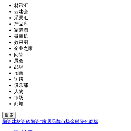
材讯汇
云建会
采景汇
产品库
家装圈
微商机
效果图
企业之家
问答
展会
品牌
招商
访谈
俱乐部
人物
市场
商城
陶瓷
建材
瓷砖
陶瓷*
家居
品牌
市场
金融
绿色
商标