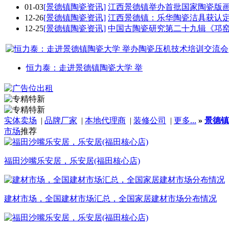
01-03
[景德镇陶瓷资讯]
江西景德镇举办首批国家陶瓷版
12-26
[景德镇陶瓷资讯]
江西景德镇：乐华陶瓷洁具获认
12-25
[景德镇陶瓷资讯]
中国古陶瓷研究第二十九辑《邛
恒力泰：走进景德镇陶瓷大学 举
实体卖场
|
品牌厂家
|
本地代理商
|
装修公司
|
更多...
»
景德镇
市场
推荐
福田沙嘴乐安居，乐安居(福田核心店)
建材市场，全国建材市场汇总，全国家居建材市场分布情况