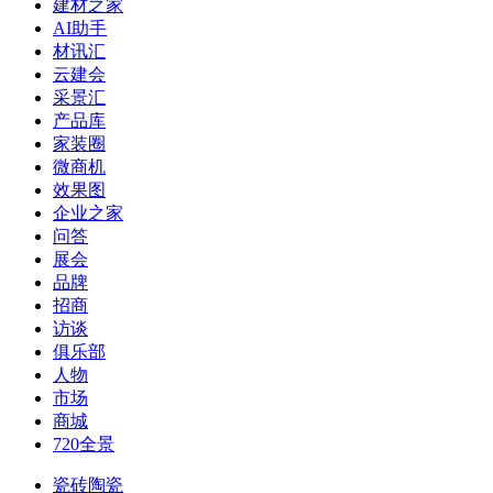
建材之家
AI助手
材讯汇
云建会
采景汇
产品库
家装圈
微商机
效果图
企业之家
问答
展会
品牌
招商
访谈
俱乐部
人物
市场
商城
720全景
瓷砖陶瓷