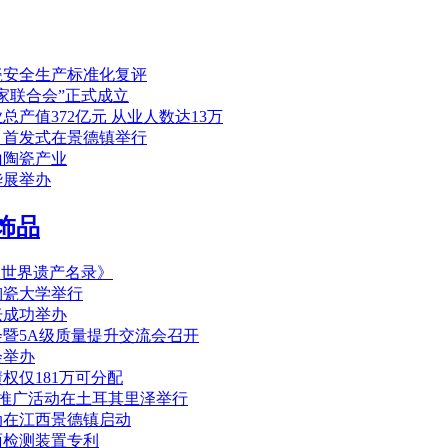
瓷安全生产标准化复评
家联合会”正式成立
产值372亿元 从业人数达13万
》首发式在景德镇举行
山陶瓷产业
华展举办
饰品
《世界遗产名录》
陶瓷大学举行
坛成功举办
暨5A级质量提升交流会召开
会举办
权仅181万可分配
文旅推广活动在土耳其里泽举行
动在江西景德镇启动
面检测装置专利